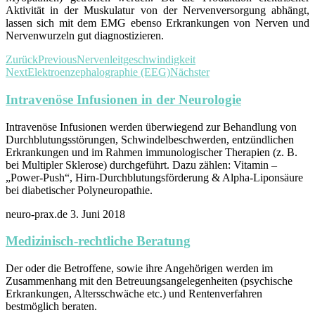
Aktivität in der Muskulatur von der Nervenversorgung abhängt,
lassen sich mit dem EMG ebenso Erkrankungen von Nerven und
Nervenwurzeln gut diagnostizieren.
Zurück
Previous
Nervenleitgeschwindigkeit
Next
Elektroenzephalographie (EEG)
Nächster
Intravenöse Infusionen in der Neurologie
Intravenöse Infusionen werden überwiegend zur Behandlung von
Durchblutungsstörungen, Schwindelbeschwerden, entzündlichen
Erkrankungen und im Rahmen immunologischer Therapien (z. B.
bei Multipler Sklerose) durchgeführt. Dazu zählen: Vitamin –
„Power-Push“, Hirn-Durchblutungsförderung & Alpha-Liponsäure
bei diabetischer Polyneuropathie.
neuro-prax.de
3. Juni 2018
Medizinisch-rechtliche Beratung
Der oder die Betroffene, sowie ihre Angehörigen werden im
Zusammenhang mit den Betreuungsangelegenheiten (psychische
Erkrankungen, Altersschwäche etc.) und Rentenverfahren
bestmöglich beraten.